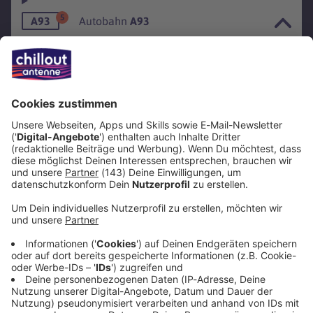
5
A93
Autobahn
A93
1
A94
Autobahn
A94
2
A96
Autobahn
A96
2
A99
Autobahn
A99