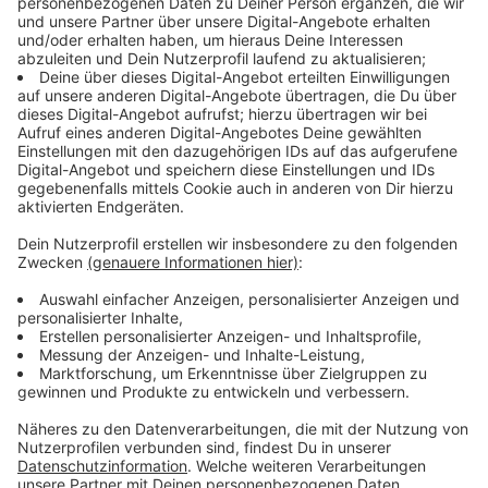
1
A555
Autobahn
A555
1
A560
Autobahn
A560
2
A643
Autobahn
A643
1
A861
Autobahn
A861