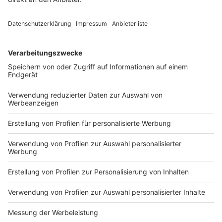
1
B466
Bundesstraße
B466
1
B470
Bundesstraße
B470
1
B471
Bundesstraße
B471
Weitere Meldungen