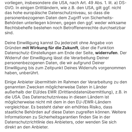
Impressum
Kontakt
ANTENNE BAYERN
Studio-Hotline
ANTENNE BAYERN GROUP
Stiftung ANTENNE BAYERN
hilft
Grounding Page CHILLOUT
ANTENNE
Datenschutz­erklärung