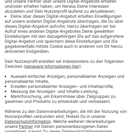
CHILLOUT ANTENNE Bayern über DAB+
empfangen
CHILLOUT ANTENNE Bayern ist seit dem 07.07.2026
via DAB+ in Teilen Bayerns empfangbar. So bringst du
alles in den Flow - mit Chillout, Ambient, Relaxed Pop,
melodischem House und soften Dance-Pop-Titeln.
Hier findest du alle wichtigen Infos zum DAB+-
Empfang, zur Reichweite in Bayern und zu weiteren
Möglichkeiten, CHILLOUT ANTENNE Bayern zu
hören.