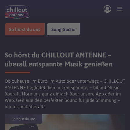
Zum Hauptinhalt springen
So hörst du uns
Song-Suche
So hörst du uns
Song-Suche
Musik News
Kontakt
So hörst du CHILLOUT ANTENNE –
überall entspannte Musik genießen
Ob zuhause, im Büro, im Auto oder unterwegs – CHILLOUT
ANTENNE begleitet dich mit entspannter Chillout Music
überall. Höre uns ganz einfach über unsere App oder im
Web. Genieße den perfekten Sound für jede Stimmung –
immer und überall!
So hörst du uns